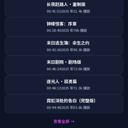
长夜赶路人·重制版
00:41:52
2025
年
21.4k
播放
钟楼怪客：序章
00:38:40
2025
年
76k
播放
末日逃生簿：余生之约
00:42:36
2025
年
90.3k
播放
末日剧院·剧场版
00:46:24
2025
年
73.6k
播放
逐光人·孤勇篇
00:46:12
2025
年
71.3k
播放
霓虹深处的告白（完整版）
00:44:48
2025
年
53.8k
播放
查看全部