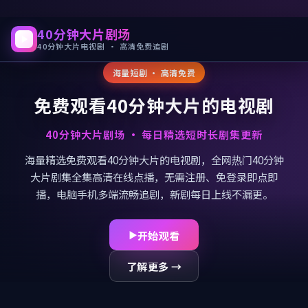
40分钟大片剧场
40分钟大片电视剧 · 高清免费追剧
海量短剧 · 高清免费
免费观看40分钟大片的电视剧
40分钟大片剧场
· 每日精选短时长剧集更新
海量精选
免费观看40分钟大片的电视剧
，全网热门40分钟
大片剧集全集高清在线点播，无需注册、免登录即点即
播，电脑手机多端流畅追剧，新剧每日上线不漏更。
开始观看
了解更多