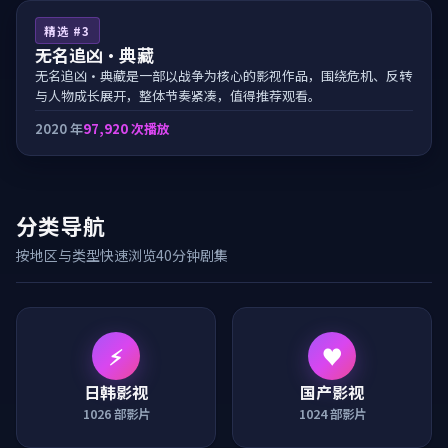
精选 #
3
无名追凶·典藏
无名追凶·典藏是一部以战争为核心的影视作品，围绕危机、反转
与人物成长展开，整体节奏紧凑，值得推荐观看。
2020
年
97,920
次播放
分类导航
按地区与类型快速浏览40分钟剧集
日韩影视
国产影视
1026
部影片
1024
部影片