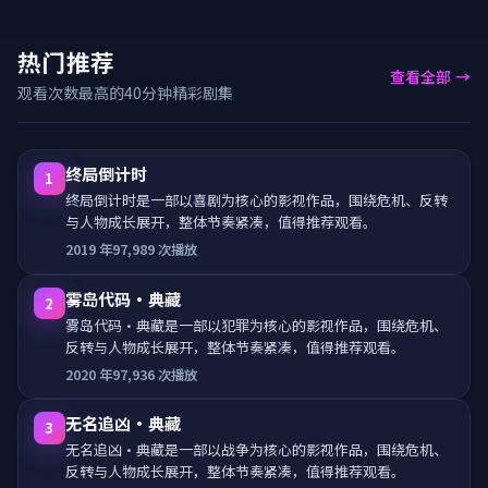
热门推荐
查看全部
观看次数最高的40分钟精彩剧集
终局倒计时
1
终局倒计时是一部以喜剧为核心的影视作品，围绕危机、反转
与人物成长展开，整体节奏紧凑，值得推荐观看。
2019
年
97,989
次播放
雾岛代码·典藏
2
雾岛代码·典藏是一部以犯罪为核心的影视作品，围绕危机、
反转与人物成长展开，整体节奏紧凑，值得推荐观看。
2020
年
97,936
次播放
无名追凶·典藏
3
无名追凶·典藏是一部以战争为核心的影视作品，围绕危机、
反转与人物成长展开，整体节奏紧凑，值得推荐观看。